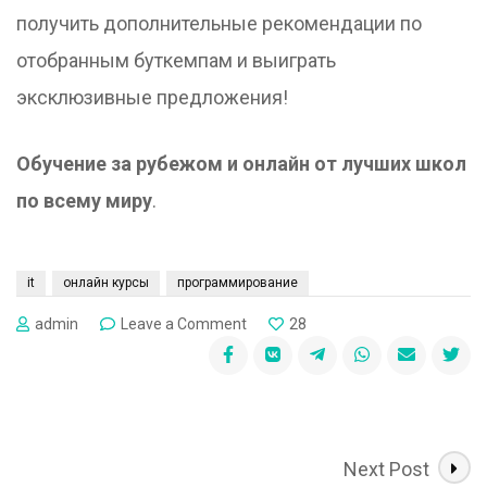
получить дополнительные рекомендации по
отобранным буткемпам и выиграть
эксклюзивные предложения!
Обучение за рубежом и онлайн от лучших школ
по всему миру
.
it
онлайн курсы
программирование
on
admin
Leave a Comment
28
Как
начать
карьеру
в
IT
?
Next Post